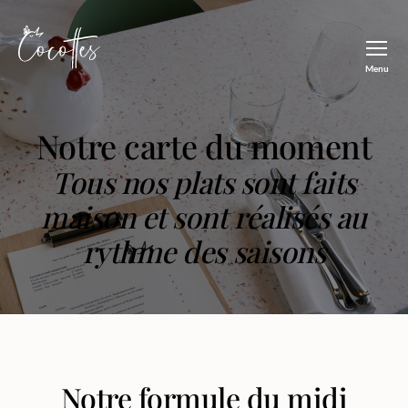
Menu
Restaurant
Cocottes
Notre carte du moment
Tous nos plats sont faits
maison et sont réalisés au
rythme des saisons
Notre formule du midi